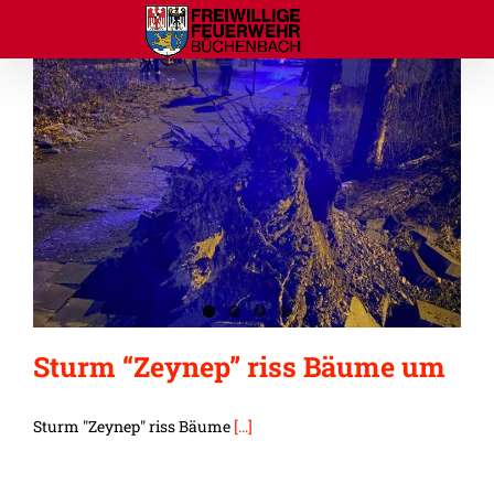
Zum
Inhalt
springen
Sturm “Zeynep” riss Bäume um
Sturm "Zeynep" riss Bäume
[...]