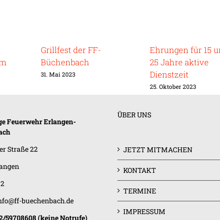
Grillfest der FF-
Ehrungen für 15 
am
Büchenbach
25 Jahre aktive
Dienstzeit
31. Mai 2023
25. Oktober 2023
ÜBER UNS
ige Feuerwehr
Erlangen-
ach
er Straße 22
JETZT MITMACHEN
langen
KONTAKT
12
TERMINE
nfo@ff-buechenbach.de
IMPRESSUM
/59708608 (keine Notrufe)