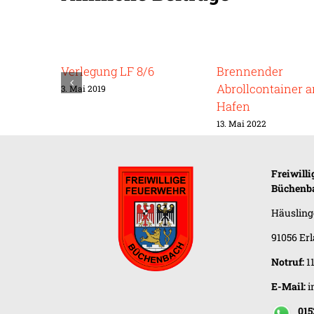
Verlegung LF 8/6
Brennender
Abrollcontainer 
3. Mai 2019
Hafen
13. Mai 2022
Freiwill
Büchenb
Häusling
91056 Er
Notruf:
1
E-Mail:
i
0152