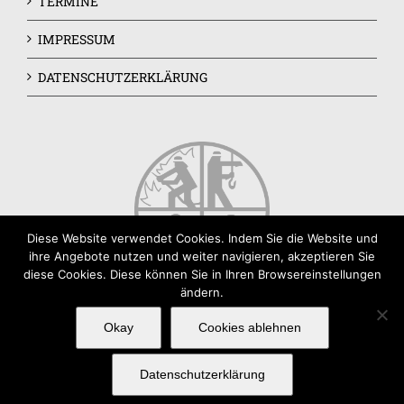
TERMINE
IMPRESSUM
DATENSCHUTZERKLÄRUNG
Diese Website verwendet Cookies. Indem Sie die Website und
ihre Angebote nutzen und weiter navigieren, akzeptieren Sie
diese Cookies. Diese können Sie in Ihren Browsereinstellungen
ändern.
Okay
Cookies ablehnen
Datenschutzerklärung
© Copyright 1878 -
2026 |
Freiwillige Feuerwehr Erlangen-
Büchenbach